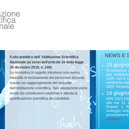
NEWS E 
Il sito pubblico dell' Abilitazione Scientifica
Nazionale (ai sensi dell'articolo 16 della legge
23 giugn
30 dicembre 2010, n. 240)
Si comunica c
La normativa in oggetto introduce una nuova
alla piattafo
modalità di reclutamento del personale docente,
2026, non è sta
medesima data
basata sul raggiungimento del requisito
2026. Pertanto, 
dell'abilitazione scientifica. Tale valutazione viene
19 giugn
svolta da commissioni nazionali e attesta la
qualificazione scientifica dei candidati.
ASN 2023-2025
alle ore 11,
Ruberti, 1, 
sorteggio vol
provvedimenti 
continua »