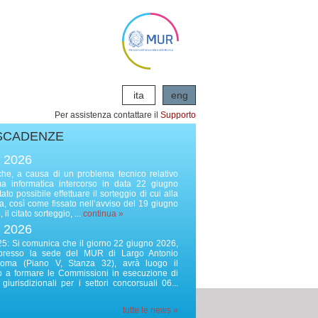
ita
eng
Per assistenza contattare il
Supporto
SCADENZE
o 2026
he, a causa di un problema tecnico relativo
rma informatica intercorso in data 22 giugno
to possibile effettuare il sorteggio di cui alla
, così come fissato nell’avviso del 19 giugno
il citato sorteggio, ...
continua »
o 2026
: Si comunica che il giorno 22 giugno 2026,
 presso la sede del MUR di Largo Antonio
Roma (Piano V, Stanza 32), avrà luogo il
to a formare le Commissioni in esecuzione di
giurisdizionali per i settori concorsuali 06...
tutte le news »