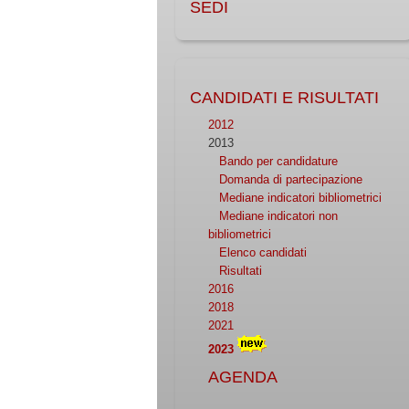
SEDI
CANDIDATI E RISULTATI
2012
2013
Bando per candidature
Domanda di partecipazione
Mediane indicatori bibliometrici
Mediane indicatori non
bibliometrici
Elenco candidati
Risultati
2016
2018
2021
2023
AGENDA