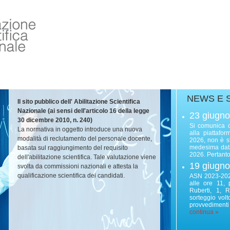
NEWS E 
Il sito pubblico dell' Abilitazione Scientifica
Nazionale (ai sensi dell'articolo 16 della legge
23 giugn
30 dicembre 2010, n. 240)
Si comunica c
La normativa in oggetto introduce una nuova
alla piattafo
modalità di reclutamento del personale docente,
2026, non è sta
medesima data
basata sul raggiungimento del requisito
2026. Pertanto, 
dell'abilitazione scientifica. Tale valutazione viene
19 giugn
svolta da commissioni nazionali e attesta la
qualificazione scientifica dei candidati.
ASN 2023-2025
alle ore 11,
Ruberti, 1, 
sorteggio vol
provvedimenti 
continua »