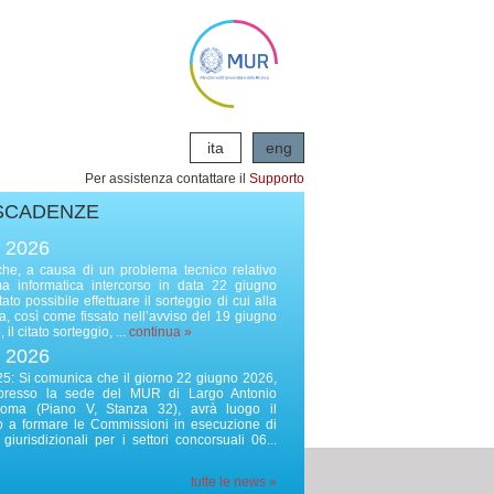
ita
eng
Per assistenza contattare il
Supporto
SCADENZE
o 2026
he, a causa di un problema tecnico relativo
rma informatica intercorso in data 22 giugno
to possibile effettuare il sorteggio di cui alla
, così come fissato nell’avviso del 19 giugno
il citato sorteggio, ...
continua »
o 2026
: Si comunica che il giorno 22 giugno 2026,
 presso la sede del MUR di Largo Antonio
Roma (Piano V, Stanza 32), avrà luogo il
to a formare le Commissioni in esecuzione di
giurisdizionali per i settori concorsuali 06...
tutte le news »