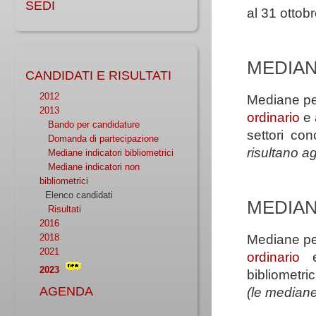
SEDI
al 31 ottob
MEDIAN
CANDIDATI E RISULTATI
2012
Mediane per
2013
ordinario
e
Bando per candidature
settori co
Domanda di partecipazione
risultano a
Mediane indicatori bibliometrici
Mediane indicatori non
bibliometrici
Elenco candidati
MEDIAN
Risultati
2016
2018
Mediane per
2021
ordinario
2023
bibliometri
AGENDA
(le mediane